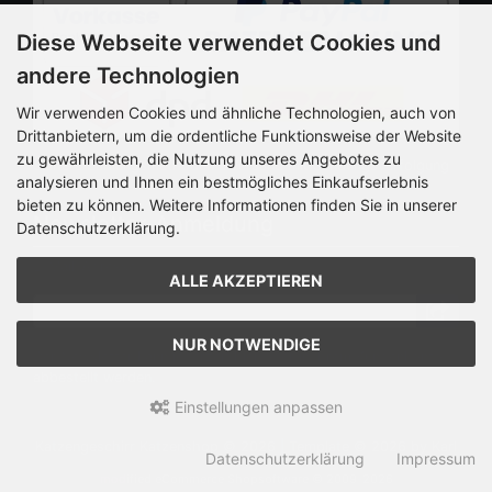
Diese Webseite verwendet Cookies und
andere Technologien
Wir verwenden Cookies und ähnliche Technologien, auch von
Drittanbietern, um die ordentliche Funktionsweise der Website
zu gewährleisten, die Nutzung unseres Angebotes zu
Sichere Zahlungsmethoden - Versand mit Sendungsverfolgung
analysieren und Ihnen ein bestmögliches Einkaufserlebnis
bieten zu können. Weitere Informationen finden Sie in unserer
Newsletter-Anmeldung
Datenschutzerklärung.
E-Mail-Adresse:
ALLE AKZEPTIEREN
NUR NOTWENDIGE
Der Newsletter kann jederzeit hier oder in Ihrem Kundenkonto
abbestellt werden.
Einstellungen anpassen
Katzengeschirr Katzenshop © 2026 | Template © 2026 by Karl
Datenschutzerklärung
Impressum
mod
ified eCommerce Shopsoftware © 2009-2026